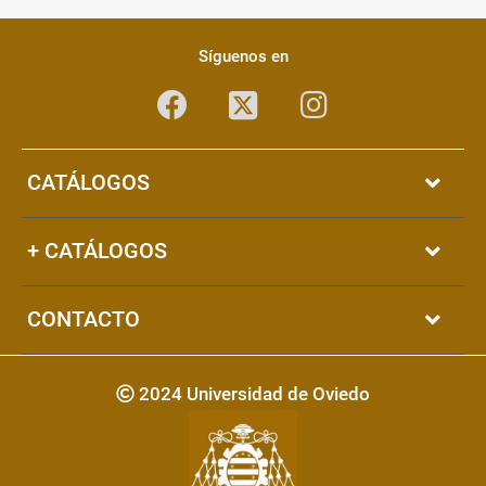
Pié
Redes
de
sociales
Síguenos en
página
Facebook
Instagram
Twitter
CATÁLOGOS
+ CATÁLOGOS
CONTACTO
Copyright
2024 Universidad de Oviedo