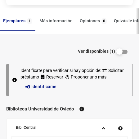
Ejemplares
Opiniones
Más información
Quizás le in
1
0
Filtrar los
Ejemplares
Ver disponibles (1)
ejemplares
por
disponibilidad.
Identifícate para verificar si hay opción de:
Solicitar
préstamo
Reservar
Proponer uno más
Identifícame
Biblioteca Universidad de Oviedo
Biblioteca:
Sucursal:
Bib. Central