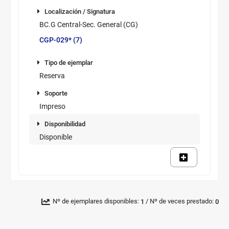
Información
Localización /
de
Localización / Signatura
Signatura
los
BC.G Central-Sec. General (CG)
ejemplares
CGP-029* (7)
disponibles
Tipo de
ejemplar
Tipo de ejemplar
Reserva
Soporte
Soporte
Impreso
Disponibilidad
Disponibilidad
Disponible
Novedad/Enlaces
Multimedia
/
Nº de ejemplares disponibles:
Nº de veces prestado:
1
0