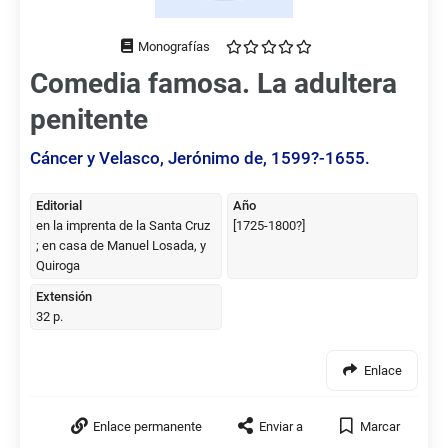
Tipo
de
Comedia famosa. La adultera
documento
penitente
Cáncer y Velasco, Jerónimo de, 1599?-1655.
Editorial
Año
en la imprenta de la Santa Cruz
[1725-1800?]
; en casa de Manuel Losada, y
Quiroga
Extensión
32 p.
Enlace
Enlace permanente
Enviar a
Marcar