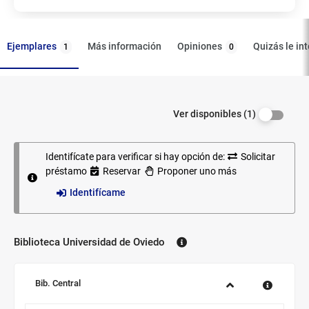
Ejemplares
Opiniones
Más información
Quizás le in
1
0
Filtrar los
Ejemplares
Ver disponibles (1)
ejemplares
por
disponibilidad.
Identifícate para verificar si hay opción de:
Solicitar
préstamo
Reservar
Proponer uno más
Identifícame
Biblioteca Universidad de Oviedo
Biblioteca:
Sucursal:
Bib. Central