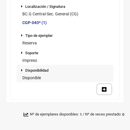
Información
Localización /
de
Localización / Signatura
Signatura
los
BC.G Central-Sec. General (CG)
ejemplares
CGP-043* (1)
disponibles
Tipo de
ejemplar
Tipo de ejemplar
Reserva
Soporte
Soporte
Impreso
Disponibilidad
Disponibilidad
Disponible
Novedad/Enlaces
Multimedia
/
Nº de ejemplares disponibles:
Nº de veces prestado:
1
0