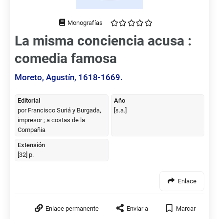
Tipo
de
La misma conciencia acusa :
documento
comedia famosa
Moreto, Agustín, 1618-1669.
Editorial
Año
por Francisco Suriá y Burgada,
[s.a.]
impresor ; a costas de la
Compañia
Extensión
[32] p.
Enlace
Enlace permanente
Enviar a
Marcar