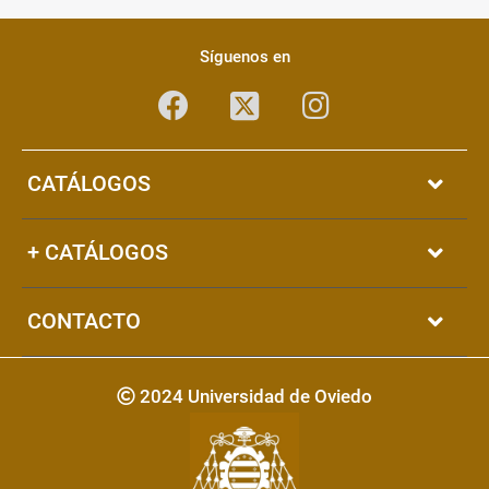
Pié
Redes
de
sociales
Síguenos en
página
Facebook
Instagram
Twitter
CATÁLOGOS
+ CATÁLOGOS
CONTACTO
Copyright
2024 Universidad de Oviedo