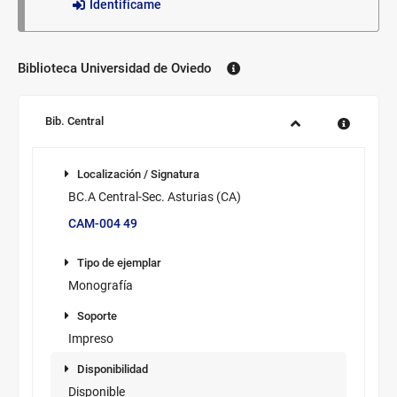
Identifícame
Biblioteca Universidad de Oviedo
Biblioteca:
Sucursal:
Bib. Central
Información
Localización /
de
Localización / Signatura
Signatura
los
BC.A Central-Sec. Asturias (CA)
ejemplares
CAM-004 49
disponibles
Tipo de
ejemplar
Tipo de ejemplar
Monografía
Soporte
Soporte
Impreso
Disponibilidad
Disponibilidad
Disponible