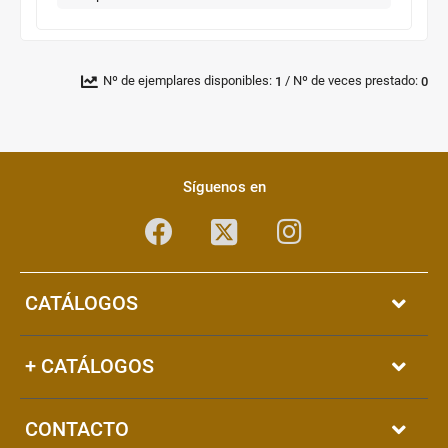
Novedad/Enlaces
Multimedia
/
Nº de ejemplares disponibles:
Nº de veces prestado:
1
0
Pié
Redes
de
sociales
Síguenos en
página
Facebook
Instagram
Twitter
CATÁLOGOS
+ CATÁLOGOS
CONTACTO