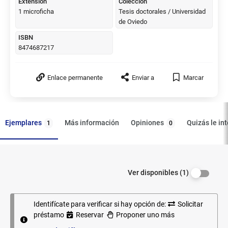
Extensión
Colección
1 microficha
Tesis doctorales / Universidad
de Oviedo
ISBN
8474687217
Enlace permanente
Enviar a
Marcar
Ejemplares
Opiniones
Más información
Quizás le in
1
0
Filtrar los
Ejemplares
Ver disponibles (1)
ejemplares
por
disponibilidad.
Identifícate para verificar si hay opción de:
Solicitar
préstamo
Reservar
Proponer uno más